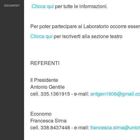
Clicca qui
per tutte le informazioni.
DOCUMENTI
Per poter partecipare al Laboratorio occorre esse
Clicca qui
per iscriverti alla sezione teatro
REFERENTI
Il Presidente
Antonio Gentile
cell. 335.1361915 - e-mail:
antgen1606@gmail.c
Economo
Francesca Sirna
cell. 338.8437448 - e-mail:
francesca.sirna@unicr