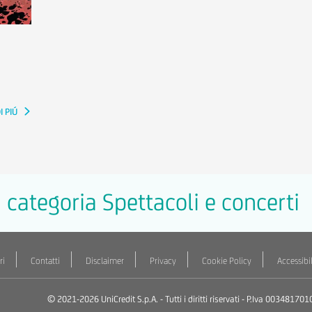
I PIÚ
la categoria Spettacoli e concerti
ri
Contatti
Disclaimer
Privacy
Cookie Policy
Accessibil
© 2021-2026 UniCredit S.p.A. - Tutti i diritti riservati - P.Iva 003481701