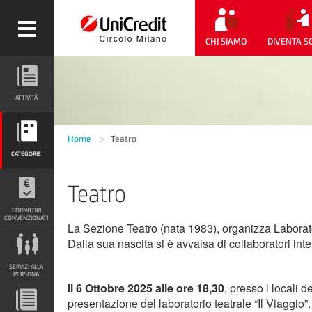
CHI SIAMO
DIVENTA S
ATTIVITÀ
ATTIVITÀ
CATEGORIE
Home
Teatro
CATEGORIE
Teatro
FORNITORI CONVENZIONATI
FORNITORI
CONVENZIONATI
La Sezione Teatro (nata 1983), organizza Laborator
Dalla sua nascita si è avvalsa di collaboratori inte
SERVIZI ALLA PERSONA
SERVIZI ALLA
PERSONA
Il 6 Ottobre 2025 alle ore 18,30
, presso i locali d
presentazione del laboratorio teatrale “Il Viaggio”
DOCUMENTI