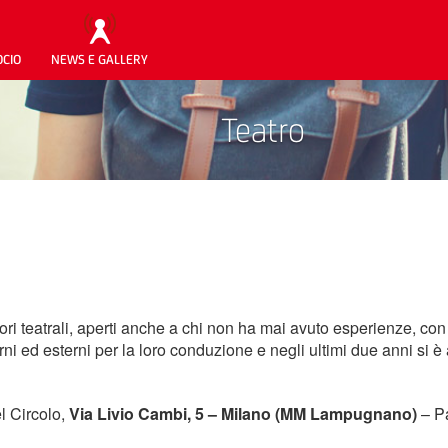
OCIO
NEWS E GALLERY
Teatro
i teatrali, aperti anche a chi non ha mai avuto esperienze, con 
rni ed esterni per la loro conduzione e negli ultimi due anni si è
el Circolo,
Via Livio Cambi, 5 – Milano (MM Lampugnano)
– Pa
.