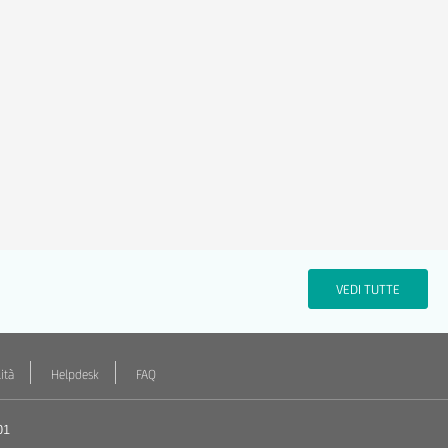
VEDI TUTTE
ità
Helpdesk
FAQ
01