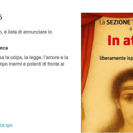
6
è lieta di annunciare lo
reca
a la colpa, la legge, l’amore e la
po inermi e potenti di fronte al
ca qui