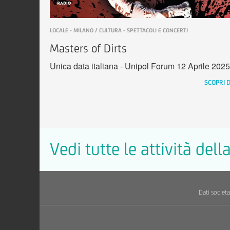
LOCALE - MILANO / CULTURA - SPETTACOLI E CONCERTI
Masters of Dirts
Unica data italiana - Unipol Forum 12 Aprile 2025
SCOPRI D
Vedi tutte le attività del
Dati societa