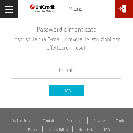
Milano
Password dimenticata
Inserisci la tua E-mail, riceverai le istruzioni per
effettuare il reset.
INVIA
Dati societari
Contatti
Disclaimer
Privacy
Cookie
Policy
Accessibilità
Helpdesk
FAQ