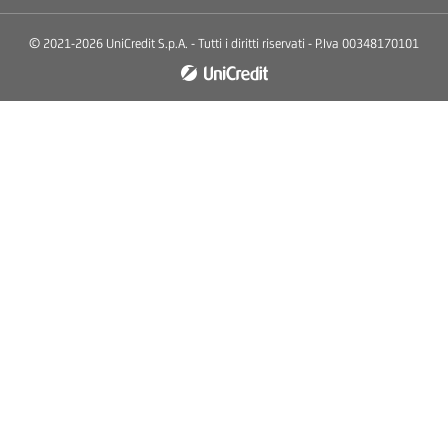
© 2021-2026 UniCredit S.p.A. - Tutti i diritti riservati - P.Iva 00348170101